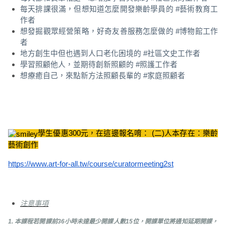
每天排課很滿，但想知道怎麼開發樂齡學員的 #藝術教育工
作者
想發掘觀眾經營策略，好奇友善服務怎麼做的 #博物館工作
者
地方創生中但也遇到人口老化困境的 #社區文史工作者
學習照顧他人，並期待創新照顧的 #照護工作者
想療癒自己，來點新方法照顧長輩的 #家庭照顧者
學生優惠300元，在這邊報名唷： (二)人本存在：樂齡
藝術創作
https://www.art-for-all.tw/course/curatormeeting2st
注意事項
1. 本課程若開課前36小時未達最少開課人數15位，開課單位將通知延期開課，