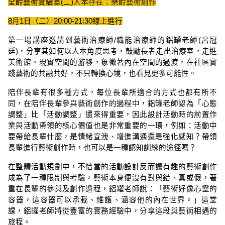
全齡藝術實驗室(二)
人本存在：樂齡藝術創作
8月1日（二）20:00-21:30線上進行
第一場講座邀請到
藝術治療師/職能治療師的鋁罐老師(呂冠
廷)
，分享其如何以人本角度思考，鼓勵長者走出治療室，走進
美術館。現實空間的游移，象徵著內在空間的過渡，在社區實
踐藝術的共融共好，不只轉換心境，也看見更多可能性。
陪伴長輩有很多種方式，每位長輩所適合的方式也都有所不
同，在陪伴長輩參與藝術創作的過程中，鋁罐老師認為「心態
調整」比「活動調整」還來得重要，因此設計活動時的前置作
業與活動帶領的核心價值也是非常重要的一環，例如：活動中
要帶給長輩什麼，是情緒宣洩、增進溝通還是強化感知？帶領
長輩進行藝術創作時，也可以是一種認知訓練的途徑嗎？
在整體活動規劃中，不恰當的活動設計反而讓有趣的藝術創作
成為了一種限制與考驗，藝術本身便沒有對與錯、真或假，著
重在長輩的參與及創作過程，鋁罐老師說：「藝術好像心靈的
容器，這容器可以承載、維護、涵容他的內在世界。」這堂
課，鋁罐老師將從豐富的實務經驗中，分享這段與藝術相遇的
旅程。