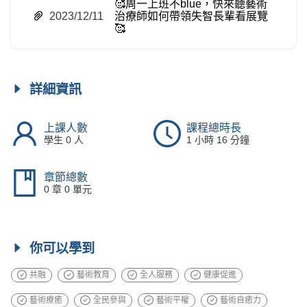
🥰周一上班不blue，快來聽藝術
2023/12/11
治療師如何帶領失智長輩看展覽
🥰
詳細資訊
上課人數
課程總時長
學生 0 人
1 小時 16 分鐘
章節總數
0 章 0 單元
你可以學到
共融
藝術教育
全人服務
健康促進
藝術療癒
全民參與
藝術平權
藝術自癒力