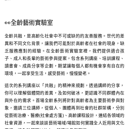
👀全齡藝術實驗室
全齡共融，是高齡化社會中不可或缺的的友善服務。世代的差
異和不同文化背景，讓我們可能對於高齡者在社會的現身，缺
乏服務應對的經驗。在全齡藝術實驗室裡，我們提供適合孩
子、成人和長輩的藝術參與提案，包含系列講座、培訓課程、
讀書會、成員分享等企劃，期望讓每個人都有機會享有自在的
環境，一起享受生活，感受藝術，慢慢變老。
這次的系列講座以
「
共融
」
的精神來規劃，透過講師的分享，
你可以理解個體間的差異，及如何破冰，更認識不同群體內在
與外在的需求。首場全齡系列將針對高齡者為主要藝術參與對
象，邀請三位講師，從個人、團體再到社會的社群架構，分別
從藝術治療、醫療(社會處方箋)、高齡課程設計，連結各領域的
社會資源，一起來談談藝術場域/場館如何實踐全人近用與文化