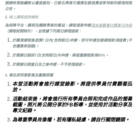
開課時間後續將以書面通知，已報名學員可選擇全額退費或等待新的課程時間
公告。
2.
線上課程退款機制
為保障平台、講師及購課學員的權益，課程退款申請
須未曾觀看付費單元內容
（課程試閱除外），並根據下列期日辦理退款：
於購買課程後起算7日內(含例假日)申請，即可申請全額課程款項退費 (不
含優惠券面額)。
於開課日期前7日(含例假日)內申請，將退還課程款項90%。
於開課日期當日及之後申請，不予受理退款。
3. 報名即同意影像及圖像授權
本堂活動將會進行課堂錄影，將提供學員付費觀看回
放。
活動結束後，將會進行所有學員合照和完成作品的螢幕
截圖，照片將公開分享於FB粉專，並使用於活動分享及
專文紀錄。
為尊重學員肖像權，若有隱私疑慮，請自行關閉鏡頭。