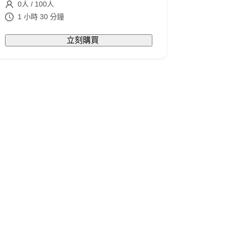
0
人
/
100
人
1 小時 30 分鐘
立刻購買