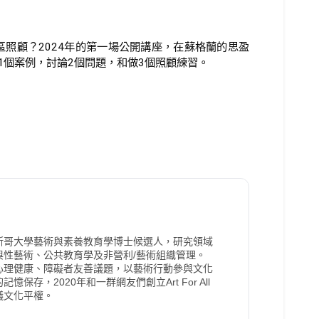
照顧？2024年的第一場公開講座，在蘇格蘭的思盈
，分享1個案例，討論2個問題，和做3個照顧練習。
斯哥大學藝術與素養教育學博士候選人，研究領域
與性藝術、公共教育學及非營利/藝術組織管理。
心理健康、障礙者友善議題，以藝術行動參與文化
憶保存，2020年和一群網友們創立Art For All
議文化平權。