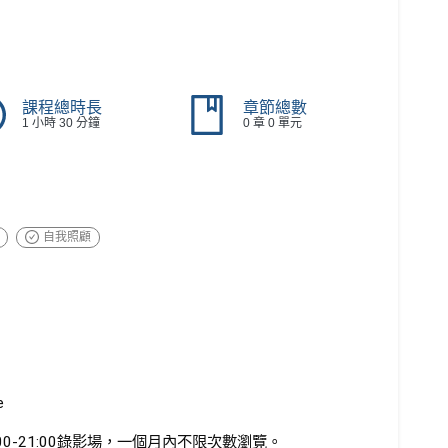
課程總時長
章節總數
1 小時 30 分鐘
0 章 0 單元
自我照顧
le
:00-21:00錄影場，一個月內不限次數瀏覽。